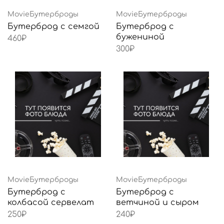
MovieБутерброды
MovieБутерброды
Бутерброд с семгой
Бутерброд с
бужениной
460
₽
300
₽
MovieБутерброды
MovieБутерброды
Бутерброд с
Бутерброд с
колбасой сервелат
ветчиной и сыром
250
₽
240
₽