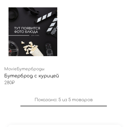
MovieБутерброды
Бутерброд с курицей
280
₽
Показано:
5
из
5
товаров