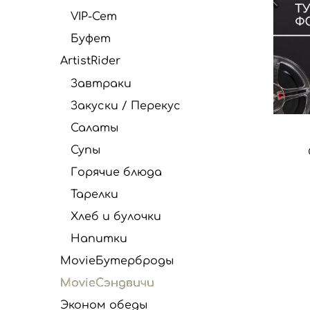
VIP-Сет
Буфет
ArtistRider
Завтраки
Закуски / Перекус
Салаты
Супы
Горячие блюда
Тарелки
Хлеб и булочки
Напитки
MovieБутерброды
MovieСэндвичи
Эконом обеды