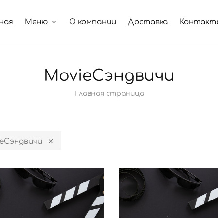
ная
Меню
О компании
Доставка
Контакт
MovieСэндвичи
Главная страница
eСэндвичи