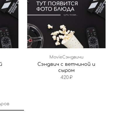
MovieСэндвичи
й
Сэндвич с ветчиной и
сыром
420
₽
аров