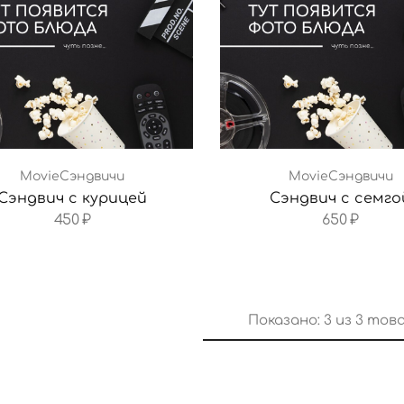
MovieСэндвичи
MovieСэндвичи
Сэндвич с курицей
Сэндвич с семго
450
₽
650
₽
Показано:
3
из
3
тов