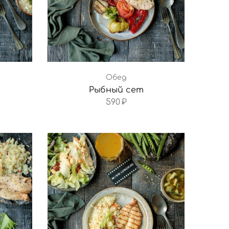
Обед
Рыбный сет
590
₽