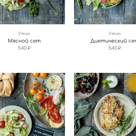
Ужин
Ужин
Мясной сет
Диетический се
540
₽
540
₽