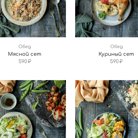
Обед
Обед
Мясной сет
Куриный сет
590
₽
590
₽