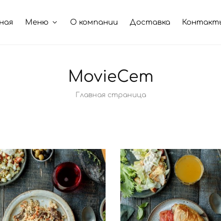
ная
Меню
О компании
Доставка
Контакт
MovieСет
Главная страница