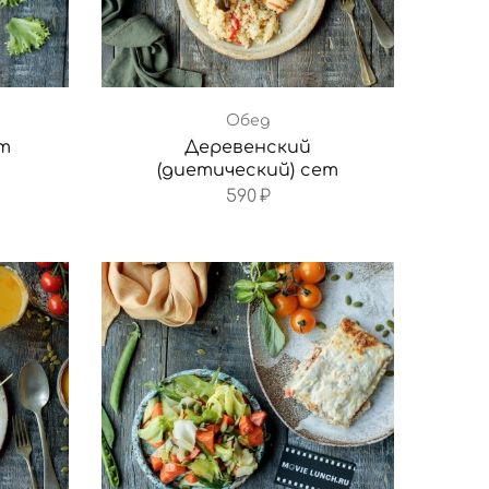
Обед
т
Деревенский
(диетический) сет
590
₽