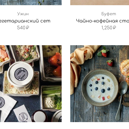
Ужин
Буфет
егетарианский сет
Чайно-кофейная ст
540
₽
1,250
₽