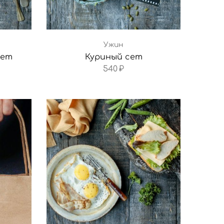
Ужин
сет
Куриный сет
540
₽