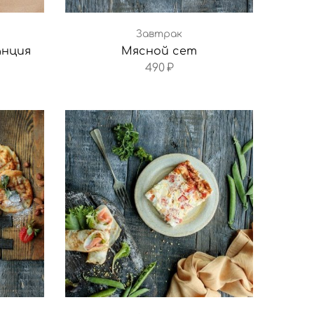
Завтрак
анция
Мясной сет
490
₽