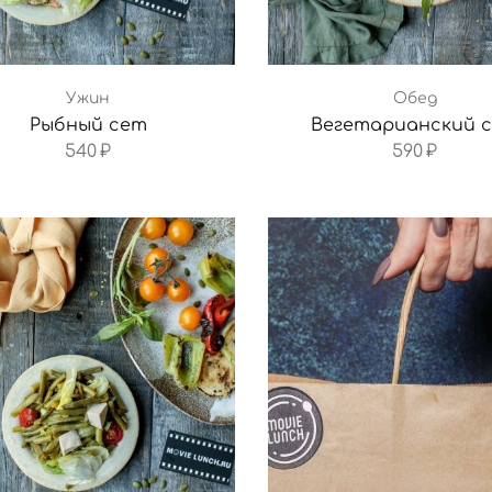
Ужин
Обед
Рыбный сет
Вегетарианский 
540
₽
590
₽