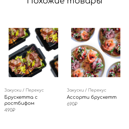
Похожие товары
Закуски / Перекус
Закуски / Перекус
Брускетта с
Ассорти брускетт
ростбифом
690
₽
490
₽